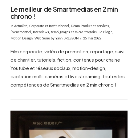
Le meilleur de Smartmedias en 2 min
chrono !
In
Actualité
,
Corporate et Institutionnel
,
Démo Produit et services
,
Événementiel
,
Interviews, témoignages et micro-trottoirs
,
Le Blog !
,
Motion Design
,
Web Série
by Yann BRESSON
25 mai 2022
Film corporate, vidéo de promotion, reportage, suivi
de chantier, tutoriels, fiction, contenus pour chaine
Youtube et réseaux sociaux, motion-design,
captation multi-caméras et live streaming, toutes les
compétences de Smartmedias en 2 min chrono !
VIEW POST