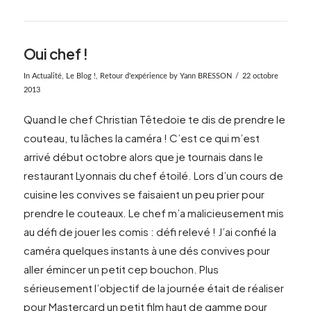
Oui chef !
In
Actualité
,
Le Blog !
,
Retour d'expérience
by Yann BRESSON
22 octobre
2013
Quand le chef Christian Têtedoie te dis de prendre le
couteau, tu lâches la caméra ! C’est ce qui m’est
arrivé début octobre alors que je tournais dans le
restaurant Lyonnais du chef étoilé. Lors d’un cours de
cuisine les convives se faisaient un peu prier pour
prendre le couteaux. Le chef m’a malicieusement mis
au défi de jouer les comis : défi relevé ! J’ai confié la
caméra quelques instants à une dés convives pour
aller émincer un petit cep bouchon. Plus
sérieusement l’objectif de la journée était de réaliser
pour Mastercard un petit film haut de gamme pour