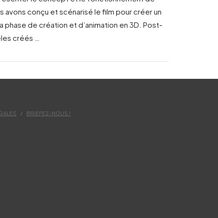
ous avons conçu et scénarisé le film pour créer un
la phase de création et d’animation en 3D. Post-
èles créés …
GALES
BRIEFEZ-NOUS !
M