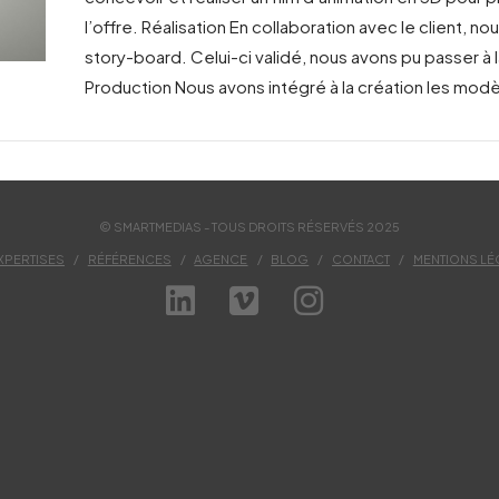
l’offre. Réalisation En collaboration avec le client, n
story-board. Celui-ci validé, nous avons pu passer à 
Production Nous avons intégré à la création les mod
© SMARTMEDIAS - TOUS DROITS RÉSERVÉS 2025
XPERTISES
RÉFÉRENCES
AGENCE
BLOG
CONTACT
MENTIONS LÉ
LINKEDIN
VIMEO
INSTAGRA