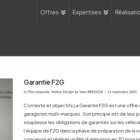
s
Offres
Expertises
Réalisati
Garantie F2G
In
Film corporate
,
Motion Design
by Yann BRESSON
21 septembre 2021
Contexte et objectifs La Garantie F2G est une offre 
garagistes multi-marques. Son principe est de leur 
souplesse les obligations de garanties sur les véhi
l’équipe de F2G dans la phase de préparation de la c
concevoir et réaliser un film d’animation en 3D pour